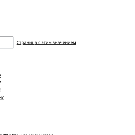
Страница с этим значением
?
?
?
и?