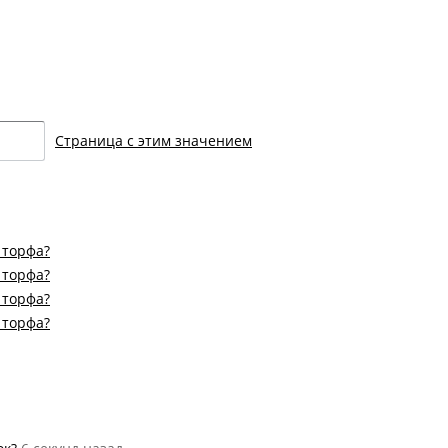
Страница с этим значением
 торфа?
 торфа?
 торфа?
 торфа?