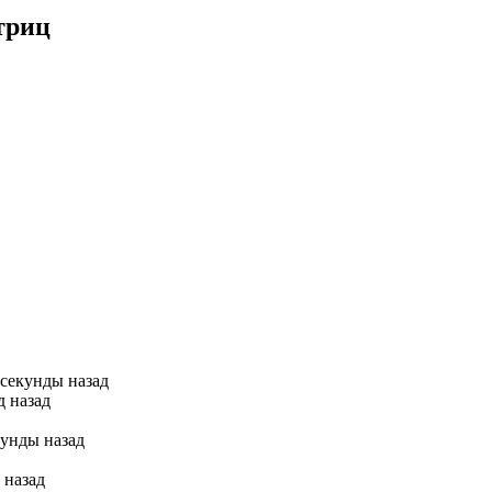
триц
 секунды назад
д назад
кунды назад
 назад