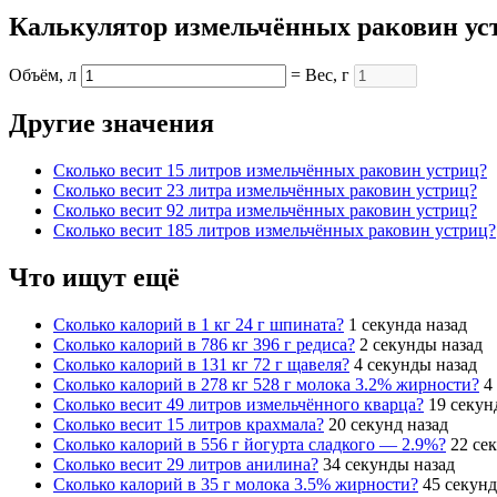
Калькулятор измельчённых раковин ус
Объём, л
= Вес, г
Другие значения
Cколько весит 15 литров измельчённых раковин устриц?
Cколько весит 23 литра измельчённых раковин устриц?
Cколько весит 92 литра измельчённых раковин устриц?
Cколько весит 185 литров измельчённых раковин устриц?
Что ищут ещё
Cколько калорий в 1 кг 24 г шпината?
1 секунда назад
Cколько калорий в 786 кг 396 г редиса?
2 секунды назад
Cколько калорий в 131 кг 72 г щавеля?
4 секунды назад
Cколько калорий в 278 кг 528 г молока 3.2% жирности?
4
Cколько весит 49 литров измельчённого кварца?
19 секун
Cколько весит 15 литров крахмала?
20 секунд назад
Cколько калорий в 556 г йогурта сладкого — 2.9%?
22 се
Cколько весит 29 литров анилина?
34 секунды назад
Cколько калорий в 35 г молока 3.5% жирности?
45 секунд