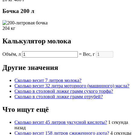
Бочка 200 л
204 кг
Калькулятор молока
Объём, л
= Вес, г
Другие значения
Cколько весит 7 литров молока?
Cколько весит 32 литра моторного (машинного) масла?
Cколько в столовой ложке грамм сухого торфа?
Cколько в столовой ложке грамм отрубей?
Что ищут ещё
Cколько весит 45 литров уксусной кислоты?
1 секунда
назад
Cколько весит 158 литров сжиженного азота?
4 секунды