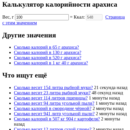
Калькулятор калорийности арахиса
Вес, г
= Ккал:
Страница
с этим значением
Другие значения
Cколько калорий в 65 г арахиса?
Cколько калорий в 130 г арахиса?
Cколько калорий в 520 г арахиса?
Cколько калорий в 1 кг 40 г арахиса?
Что ищут ещё
Cколько весит 154 литра рыбной муки?
21 секунда назад
Cколько весит 23 литра рыбной муки?
48 секунд назад
Cколько весит 114 литров пшеницы?
1 минуты назад
Cколько весит 94 литра угольной пыли?
1 минуты назад
Cколько калорий в смородине чёрной?
2 минуты назад
Cколько весит 941 литр угольной пыли?
2 минуты назад
Cколько калорий в 507 кг 904 г картофеля?
2 минуты
назад
Cколько весит 12 литров сухой глины?
2 минуты назад