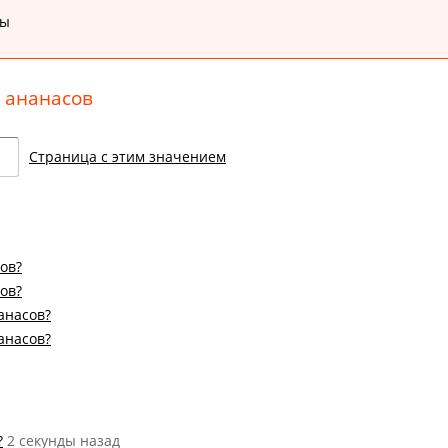
ты
 ананасов
Страница с этим значением
ов?
ов?
нанасов?
нанасов?
?
2 секунды назад